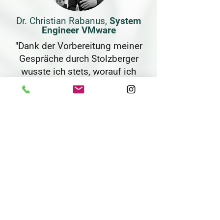
Dr. Christian Rabanus,
System
Engineer VMware
"Dank der Vorbereitung meiner
Gespräche durch Stolzberger
wusste ich stets, worauf ich
mich einlasse und wurde nicht
überrascht. Der gesamte Prozess
lief sehr zu meiner Zufriedenheit"
JETZT UNSEREM
NETZWERK
BEITRETEN
BERUFLICHE BERATUNG ANFRAGEN